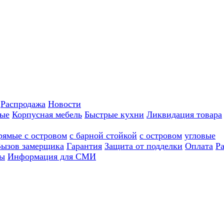
Распродажа
Новости
ные
Корпусная мебель
Быстрые кухни
Ликвидация товара
рямые с островом
с барной стойкой
с островом
угловые
ызов замерщика
Гарантия
Защита от подделки
Оплата
Р
ы
Информация для СМИ