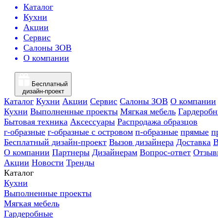
Каталог
Кухни
Акции
Сервис
Салоны ЗОВ
О компании
Бесплатный
дизайн-проект
Каталог
Кухни
Акции
Сервис
Салоны ЗОВ
О компании
Кухни
Выполненные проекты
Мягкая мебель
Гардероб
Бытовая техника
Аксессуары
Распродажа образцов
г-образные
г-образные с островом
п-образные
прямые
п
Бесплатный дизайн-проект
Вызов дизайнера
Доставка
В
О компании
Партнеры
Дизайнерам
Вопрос-ответ
Отзыв
Акции
Новости
Тренды
Каталог
Кухни
Выполненные проекты
Мягкая мебель
Гардеробные