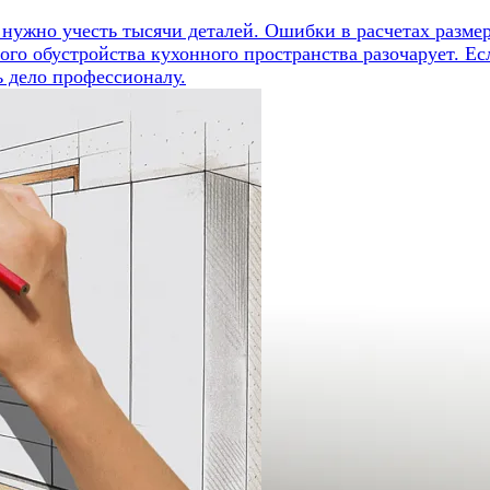
ужно учесть тысячи деталей. Ошибки в расчетах размеро
ного обустройства кухонного пространства разочарует. Е
ь дело профессионалу.