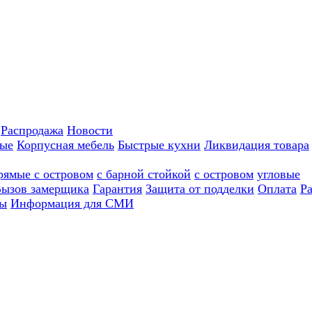
Распродажа
Новости
ные
Корпусная мебель
Быстрые кухни
Ликвидация товара
рямые с островом
с барной стойкой
с островом
угловые
ызов замерщика
Гарантия
Защита от подделки
Оплата
Р
ы
Информация для СМИ