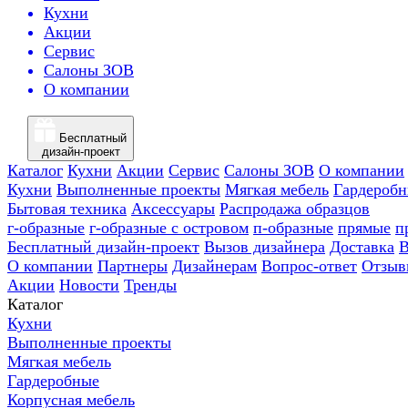
Кухни
Акции
Сервис
Салоны ЗОВ
О компании
Бесплатный
дизайн-проект
Каталог
Кухни
Акции
Сервис
Салоны ЗОВ
О компании
Кухни
Выполненные проекты
Мягкая мебель
Гардероб
Бытовая техника
Аксессуары
Распродажа образцов
г-образные
г-образные с островом
п-образные
прямые
п
Бесплатный дизайн-проект
Вызов дизайнера
Доставка
В
О компании
Партнеры
Дизайнерам
Вопрос-ответ
Отзыв
Акции
Новости
Тренды
Каталог
Кухни
Выполненные проекты
Мягкая мебель
Гардеробные
Корпусная мебель