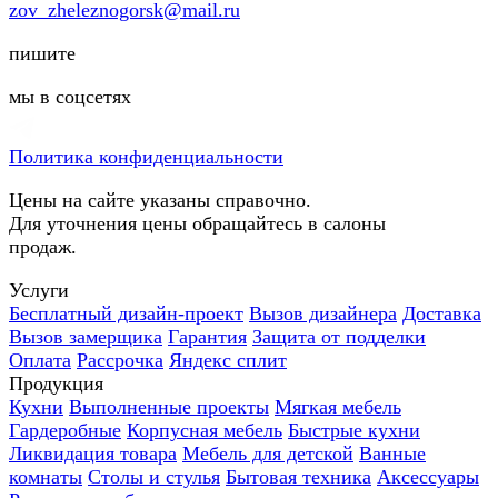
zov_zheleznogorsk@mail.ru
пишите
мы в соцсетях
Политика конфиденциальности
Цены на сайте указаны справочно.
Для уточнения цены обращайтесь в салоны
продаж.
Услуги
Бесплатный дизайн-проект
Вызов дизайнера
Доставка
Вызов замерщика
Гарантия
Защита от подделки
Оплата
Рассрочка
Яндекс сплит
Продукция
Кухни
Выполненные проекты
Мягкая мебель
Гардеробные
Корпусная мебель
Быстрые кухни
Ликвидация товара
Мебель для детской
Ванные
комнаты
Столы и стулья
Бытовая техника
Аксессуары