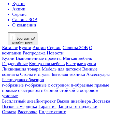
Кухни
Акции
Сервис
Салоны ЗОВ
О компании
Бесплатный
дизайн-проект
Каталог
Кухни
Акции
Сервис
Салоны ЗОВ
О
компании
Распродажа
Новости
Кухни
Выполненные проекты
Мягкая мебель
Гардеробные
Корпусная мебель
Быстрые кухни
Ликвидация товара
Мебель для детской
Ванные
комнаты
Столы и стулья
Бытовая техника
Аксессуары
Распродажа образцов
г-образные
г-образные с островом
п-образные
прямые
прямые с островом
с барной стойкой
с островом
угловые
Бесплатный дизайн-проект
Вызов дизайнера
Доставка
Вызов замерщика
Гарантия
Защита от подделки
Оплата
Рассрочка
Яндекс сплит