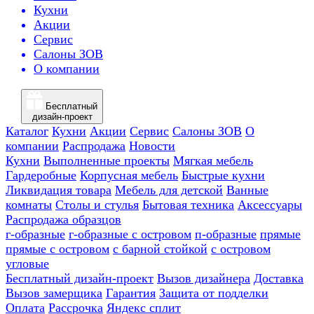
Кухни
Акции
Сервис
Салоны ЗОВ
О компании
Бесплатный
дизайн-проект
Каталог
Кухни
Акции
Сервис
Салоны ЗОВ
О
компании
Распродажа
Новости
Кухни
Выполненные проекты
Мягкая мебель
Гардеробные
Корпусная мебель
Быстрые кухни
Ликвидация товара
Мебель для детской
Ванные
комнаты
Столы и стулья
Бытовая техника
Аксессуары
Распродажа образцов
г-образные
г-образные с островом
п-образные
прямые
прямые с островом
с барной стойкой
с островом
угловые
Бесплатный дизайн-проект
Вызов дизайнера
Доставка
Вызов замерщика
Гарантия
Защита от подделки
Оплата
Рассрочка
Яндекс сплит