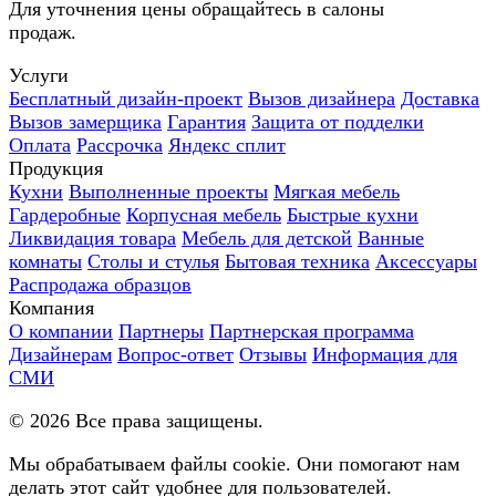
Для уточнения цены обращайтесь в салоны
продаж.
Услуги
Бесплатный дизайн-проект
Вызов дизайнера
Доставка
Вызов замерщика
Гарантия
Защита от подделки
Оплата
Рассрочка
Яндекс сплит
Продукция
Кухни
Выполненные проекты
Мягкая мебель
Гардеробные
Корпусная мебель
Быстрые кухни
Ликвидация товара
Мебель для детской
Ванные
комнаты
Столы и стулья
Бытовая техника
Аксессуары
Распродажа образцов
Компания
О компании
Партнеры
Партнерская программа
Дизайнерам
Вопрос-ответ
Отзывы
Информация для
СМИ
©
2026
Все права защищены.
Мы обрабатываем файлы cookie. Они помогают нам
делать этот сайт удобнее для пользователей.