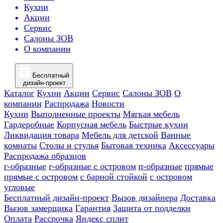
Кухни
Акции
Сервис
Салоны ЗОВ
О компании
Бесплатный
дизайн-проект
Каталог
Кухни
Акции
Сервис
Салоны ЗОВ
О
компании
Распродажа
Новости
Кухни
Выполненные проекты
Мягкая мебель
Гардеробные
Корпусная мебель
Быстрые кухни
Ликвидация товара
Мебель для детской
Ванные
комнаты
Столы и стулья
Бытовая техника
Аксессуары
Распродажа образцов
г-образные
г-образные с островом
п-образные
прямые
прямые с островом
с барной стойкой
с островом
угловые
Бесплатный дизайн-проект
Вызов дизайнера
Доставка
Вызов замерщика
Гарантия
Защита от подделки
Оплата
Рассрочка
Яндекс сплит