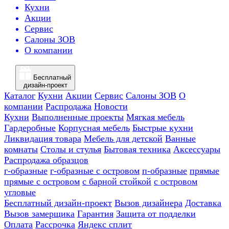
Кухни
Акции
Сервис
Салоны ЗОВ
О компании
Бесплатный
дизайн-проект
Каталог
Кухни
Акции
Сервис
Салоны ЗОВ
О
компании
Распродажа
Новости
Кухни
Выполненные проекты
Мягкая мебель
Гардеробные
Корпусная мебель
Быстрые кухни
Ликвидация товара
Мебель для детской
Ванные
комнаты
Столы и стулья
Бытовая техника
Аксессуары
Распродажа образцов
г-образные
г-образные с островом
п-образные
прямые
прямые с островом
с барной стойкой
с островом
угловые
Бесплатный дизайн-проект
Вызов дизайнера
Доставка
Вызов замерщика
Гарантия
Защита от подделки
Оплата
Рассрочка
Яндекс сплит