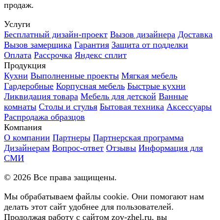
продаж.
Услуги
Бесплатный дизайн-проект
Вызов дизайнера
Доставка
Вызов замерщика
Гарантия
Защита от подделки
Оплата
Рассрочка
Яндекс сплит
Продукция
Кухни
Выполненные проекты
Мягкая мебель
Гардеробные
Корпусная мебель
Быстрые кухни
Ликвидация товара
Мебель для детской
Ванные
комнаты
Столы и стулья
Бытовая техника
Аксессуары
Распродажа образцов
Компания
О компании
Партнеры
Партнерская программа
Дизайнерам
Вопрос-ответ
Отзывы
Информация для
СМИ
©
2026
Все права защищены.
Мы обрабатываем файлы cookie. Они помогают нам
делать этот сайт удобнее для пользователей.
Продолжая работу с сайтом zov-zhel.ru, вы