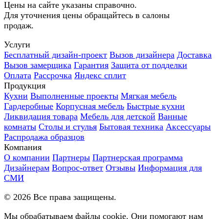
Цены на сайте указаны справочно.
Для уточнения цены обращайтесь в салоны
продаж.
Услуги
Бесплатный дизайн-проект
Вызов дизайнера
Доставка
Вызов замерщика
Гарантия
Защита от подделки
Оплата
Рассрочка
Яндекс сплит
Продукция
Кухни
Выполненные проекты
Мягкая мебель
Гардеробные
Корпусная мебель
Быстрые кухни
Ликвидация товара
Мебель для детской
Ванные
комнаты
Столы и стулья
Бытовая техника
Аксессуары
Распродажа образцов
Компания
О компании
Партнеры
Партнерская программа
Дизайнерам
Вопрос-ответ
Отзывы
Информация для
СМИ
©
2026
Все права защищены.
Мы обрабатываем файлы cookie. Они помогают нам