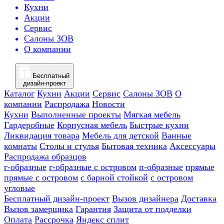
Кухни
Акции
Сервис
Салоны ЗОВ
О компании
Бесплатный
дизайн-проект
Каталог
Кухни
Акции
Сервис
Салоны ЗОВ
О
компании
Распродажа
Новости
Кухни
Выполненные проекты
Мягкая мебель
Гардеробные
Корпусная мебель
Быстрые кухни
Ликвидация товара
Мебель для детской
Ванные
комнаты
Столы и стулья
Бытовая техника
Аксессуары
Распродажа образцов
г-образные
г-образные с островом
п-образные
прямые
прямые с островом
с барной стойкой
с островом
угловые
Бесплатный дизайн-проект
Вызов дизайнера
Доставка
Вызов замерщика
Гарантия
Защита от подделки
Оплата
Рассрочка
Яндекс сплит