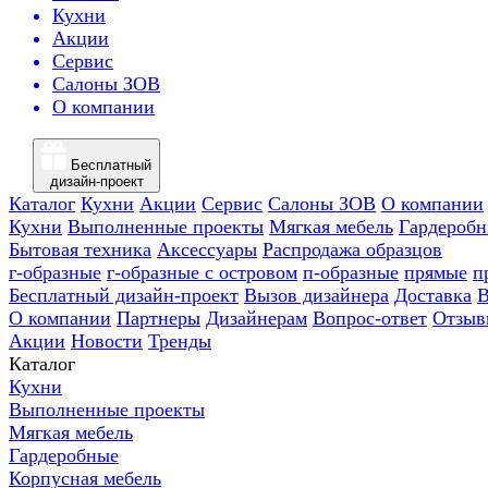
Кухни
Акции
Сервис
Салоны ЗОВ
О компании
Бесплатный
дизайн-проект
Каталог
Кухни
Акции
Сервис
Салоны ЗОВ
О компании
Кухни
Выполненные проекты
Мягкая мебель
Гардероб
Бытовая техника
Аксессуары
Распродажа образцов
г-образные
г-образные с островом
п-образные
прямые
п
Бесплатный дизайн-проект
Вызов дизайнера
Доставка
В
О компании
Партнеры
Дизайнерам
Вопрос-ответ
Отзыв
Акции
Новости
Тренды
Каталог
Кухни
Выполненные проекты
Мягкая мебель
Гардеробные
Корпусная мебель