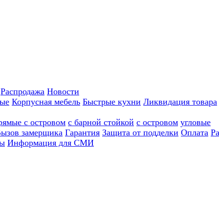
Распродажа
Новости
ные
Корпусная мебель
Быстрые кухни
Ликвидация товара
рямые с островом
с барной стойкой
с островом
угловые
ызов замерщика
Гарантия
Защита от подделки
Оплата
Р
ы
Информация для СМИ