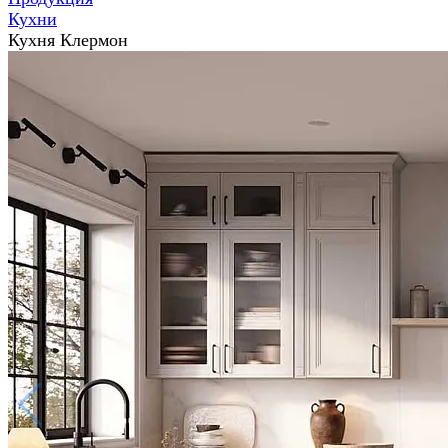
Кухни
Кухня Клермон