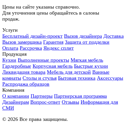
Цены на сайте указаны справочно.
Для уточнения цены обращайтесь в салоны
продаж.
Услуги
Бесплатный дизайн-проект
Вызов дизайнера
Доставка
Вызов замерщика
Гарантия
Защита от подделки
Оплата
Рассрочка
Яндекс сплит
Продукция
Кухни
Выполненные проекты
Мягкая мебель
Гардеробные
Корпусная мебель
Быстрые кухни
Ликвидация товара
Мебель для детской
Ванные
комнаты
Столы и стулья
Бытовая техника
Аксессуары
Распродажа образцов
Компания
О компании
Партнеры
Партнерская программа
Дизайнерам
Вопрос-ответ
Отзывы
Информация для
СМИ
©
2026
Все права защищены.