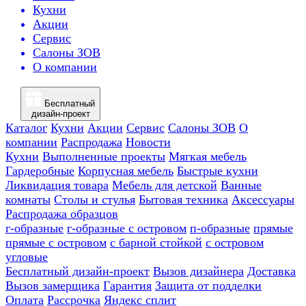
Кухни
Акции
Сервис
Салоны ЗОВ
О компании
Бесплатный
дизайн-проект
Каталог
Кухни
Акции
Сервис
Салоны ЗОВ
О
компании
Распродажа
Новости
Кухни
Выполненные проекты
Мягкая мебель
Гардеробные
Корпусная мебель
Быстрые кухни
Ликвидация товара
Мебель для детской
Ванные
комнаты
Столы и стулья
Бытовая техника
Аксессуары
Распродажа образцов
г-образные
г-образные с островом
п-образные
прямые
прямые с островом
с барной стойкой
с островом
угловые
Бесплатный дизайн-проект
Вызов дизайнера
Доставка
Вызов замерщика
Гарантия
Защита от подделки
Оплата
Рассрочка
Яндекс сплит