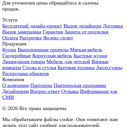
Для уточнения цены обращайтесь в салоны
продаж.
Услуги
Бесплатный дизайн-проект
Вызов дизайнера
Доставка
Вызов замерщика
Гарантия
Защита от подделки
Оплата
Рассрочка
Яндекс сплит
Продукция
Кухни
Выполненные проекты
Мягкая мебель
Гардеробные
Корпусная мебель
Быстрые кухни
Ликвидация товара
Мебель для детской
Ванные
комнаты
Столы и стулья
Бытовая техника
Аксессуары
Распродажа образцов
Компания
О компании
Партнеры
Партнерская программа
Дизайнерам
Вопрос-ответ
Отзывы
Информация для
СМИ
©
2026
Все права защищены.
Мы обрабатываем файлы cookie. Они помогают нам
делать этот сайт удобнее для пользователей.