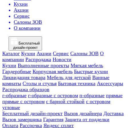
Кухни
Акции
Сервис
Салоны ЗОВ
О компании
Бесплатный
дизайн-проект
Каталог
Кухни
Акции
Сервис
Салоны ЗОВ
О
компании
Распродажа
Новости
Кухни
Выполненные проекты
Мягкая мебель
Гардеробные
Корпусная мебель
Быстрые кухни
Ликвидация товара
Мебель для детской
Ванные
комнаты
Столы и стулья
Бытовая техника
Аксессуары
Распродажа образцов
г-образные
г-образные с островом
п-образные
прямые
прямые с островом
с барной стойкой
с островом
угловые
Бесплатный дизайн-проект
Вызов дизайнера
Доставка
Вызов замерщика
Гарантия
Защита от подделки
Оплата
Рассрочка
Яндекс сплит