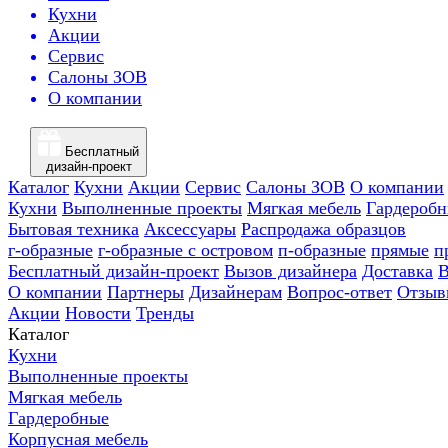
Кухни
Акции
Сервис
Салоны ЗОВ
О компании
Бесплатный
дизайн-проект
Каталог
Кухни
Акции
Сервис
Салоны ЗОВ
О компании
Кухни
Выполненные проекты
Мягкая мебель
Гардероб
Бытовая техника
Аксессуары
Распродажа образцов
г-образные
г-образные с островом
п-образные
прямые
п
Бесплатный дизайн-проект
Вызов дизайнера
Доставка
В
О компании
Партнеры
Дизайнерам
Вопрос-ответ
Отзыв
Акции
Новости
Тренды
Каталог
Кухни
Выполненные проекты
Мягкая мебель
Гардеробные
Корпусная мебель