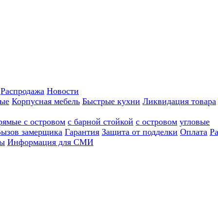
Распродажа
Новости
ные
Корпусная мебель
Быстрые кухни
Ликвидация товара
рямые с островом
с барной стойкой
с островом
угловые
ызов замерщика
Гарантия
Защита от подделки
Оплата
Р
ы
Информация для СМИ