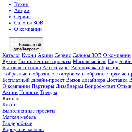
Кухни
Акции
Сервис
Салоны ЗОВ
О компании
Бесплатный
дизайн-проект
Каталог
Кухни
Акции
Сервис
Салоны ЗОВ
О компании
Кухни
Выполненные проекты
Мягкая мебель
Гардероб
Бытовая техника
Аксессуары
Распродажа образцов
г-образные
г-образные с островом
п-образные
прямые
п
Бесплатный дизайн-проект
Вызов дизайнера
Доставка
В
О компании
Партнеры
Дизайнерам
Вопрос-ответ
Отзыв
Акции
Новости
Тренды
Каталог
Кухни
Выполненные проекты
Мягкая мебель
Гардеробные
Корпусная мебель