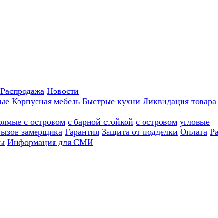
Распродажа
Новости
ные
Корпусная мебель
Быстрые кухни
Ликвидация товара
рямые с островом
с барной стойкой
с островом
угловые
ызов замерщика
Гарантия
Защита от подделки
Оплата
Р
ы
Информация для СМИ