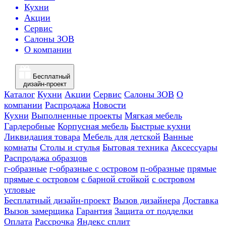
Кухни
Акции
Сервис
Салоны ЗОВ
О компании
Бесплатный
дизайн-проект
Каталог
Кухни
Акции
Сервис
Салоны ЗОВ
О
компании
Распродажа
Новости
Кухни
Выполненные проекты
Мягкая мебель
Гардеробные
Корпусная мебель
Быстрые кухни
Ликвидация товара
Мебель для детской
Ванные
комнаты
Столы и стулья
Бытовая техника
Аксессуары
Распродажа образцов
г-образные
г-образные с островом
п-образные
прямые
прямые с островом
с барной стойкой
с островом
угловые
Бесплатный дизайн-проект
Вызов дизайнера
Доставка
Вызов замерщика
Гарантия
Защита от подделки
Оплата
Рассрочка
Яндекс сплит