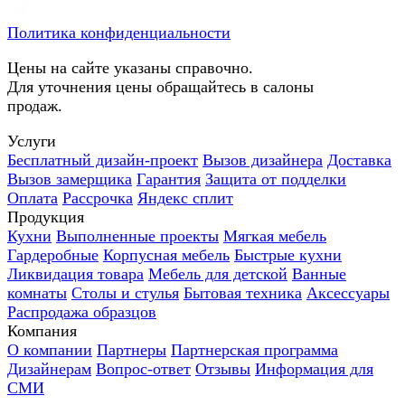
Политика конфиденциальности
Цены на сайте указаны справочно.
Для уточнения цены обращайтесь в салоны
продаж.
Услуги
Бесплатный дизайн-проект
Вызов дизайнера
Доставка
Вызов замерщика
Гарантия
Защита от подделки
Оплата
Рассрочка
Яндекс сплит
Продукция
Кухни
Выполненные проекты
Мягкая мебель
Гардеробные
Корпусная мебель
Быстрые кухни
Ликвидация товара
Мебель для детской
Ванные
комнаты
Столы и стулья
Бытовая техника
Аксессуары
Распродажа образцов
Компания
О компании
Партнеры
Партнерская программа
Дизайнерам
Вопрос-ответ
Отзывы
Информация для
СМИ