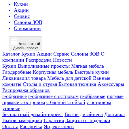
Кухни
Акции
Сервис
Салоны ЗОВ
О компании
Бесплатный
дизайн-проект
Каталог
Кухни
Акции
Сервис
Салоны ЗОВ
О
компании
Распродажа
Новости
Кухни
Выполненные проекты
Мягкая мебель
Гардеробные
Корпусная мебель
Быстрые кухни
Ликвидация товара
Мебель для детской
Ванные
комнаты
Столы и стулья
Бытовая техника
Аксессуары
Распродажа образцов
г-образные
г-образные с островом
п-образные
прямые
прямые с островом
с барной стойкой
с островом
угловые
Бесплатный дизайн-проект
Вызов дизайнера
Доставка
Вызов замерщика
Гарантия
Защита от подделки
Оплата
Рассрочка
Яндекс сплит