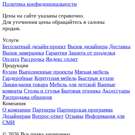
Политика конфиденциальности
Цены на сайте указаны справочно.
Для уточнения цены обращайтесь в салоны
продаж.
Услуги
Бесплатный дизайн-проект
Вызов дизайнера
Доставка
Вызов замерщика
Гарантия
Защита от подделки
Оплата
Рассрочка
Яндекс сплит
Продукция
Кухни
Выполненные проекты
Мягкая мебель
Гардеробные
Корпусная мебель
Быстрые кухни
Ликвидация товара
Мебель для детской
Ванные
комнаты
Столы и стулья
Бытовая техника
Аксессуары
Распродажа образцов
Компания
О компании
Партнеры
Партнерская программа
Дизайнерам
Вопрос-ответ
Отзывы
Информация для
СМИ
©
2026
Все права защищены.