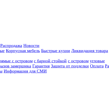
Распродажа
Новости
ные
Корпусная мебель
Быстрые кухни
Ликвидация товара
рямые с островом
с барной стойкой
с островом
угловые
ызов замерщика
Гарантия
Защита от подделки
Оплата
Р
ы
Информация для СМИ