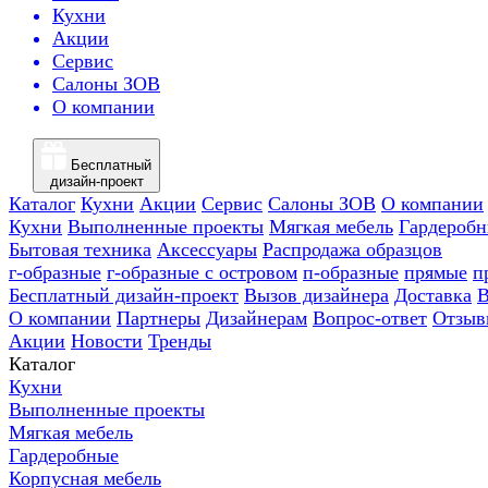
Кухни
Акции
Сервис
Салоны ЗОВ
О компании
Бесплатный
дизайн-проект
Каталог
Кухни
Акции
Сервис
Салоны ЗОВ
О компании
Кухни
Выполненные проекты
Мягкая мебель
Гардероб
Бытовая техника
Аксессуары
Распродажа образцов
г-образные
г-образные с островом
п-образные
прямые
п
Бесплатный дизайн-проект
Вызов дизайнера
Доставка
В
О компании
Партнеры
Дизайнерам
Вопрос-ответ
Отзыв
Акции
Новости
Тренды
Каталог
Кухни
Выполненные проекты
Мягкая мебель
Гардеробные
Корпусная мебель