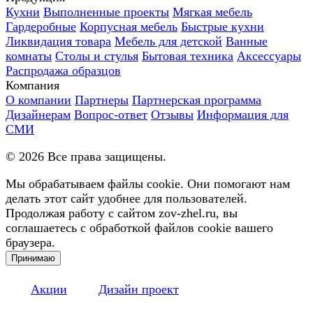
Кухни
Выполненные проекты
Мягкая мебель
Гардеробные
Корпусная мебель
Быстрые кухни
Ликвидация товара
Мебель для детской
Ванные
комнаты
Столы и стулья
Бытовая техника
Аксессуары
Распродажа образцов
Компания
О компании
Партнеры
Партнерская программа
Дизайнерам
Вопрос-ответ
Отзывы
Информация для
СМИ
©
2026
Все права защищены.
Мы обрабатываем файлы cookie. Они помогают нам
делать этот сайт удобнее для пользователей.
Продолжая работу с сайтом zov-zhel.ru, вы
соглашаетесь с обработкой файлов cookie вашего
браузера.
Принимаю
Акции
Дизайн проект