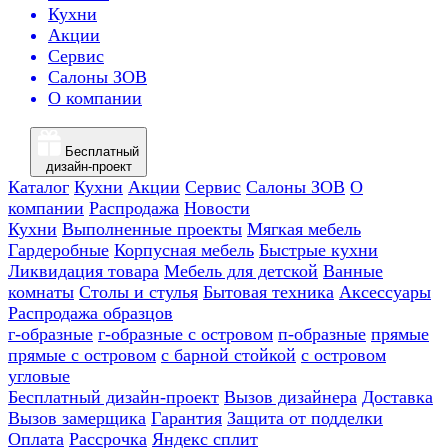
Кухни
Акции
Сервис
Салоны ЗОВ
О компании
Бесплатный
дизайн-проект
Каталог
Кухни
Акции
Сервис
Салоны ЗОВ
О
компании
Распродажа
Новости
Кухни
Выполненные проекты
Мягкая мебель
Гардеробные
Корпусная мебель
Быстрые кухни
Ликвидация товара
Мебель для детской
Ванные
комнаты
Столы и стулья
Бытовая техника
Аксессуары
Распродажа образцов
г-образные
г-образные с островом
п-образные
прямые
прямые с островом
с барной стойкой
с островом
угловые
Бесплатный дизайн-проект
Вызов дизайнера
Доставка
Вызов замерщика
Гарантия
Защита от подделки
Оплата
Рассрочка
Яндекс сплит