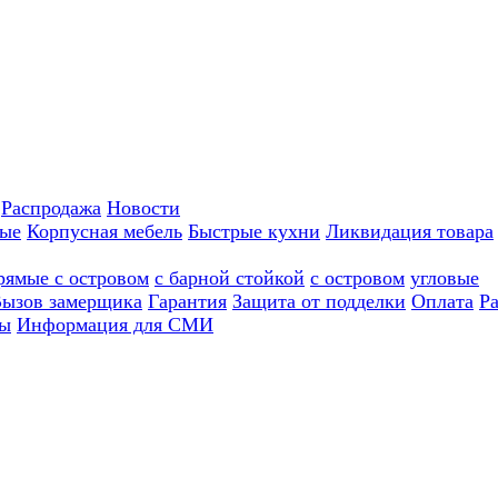
Распродажа
Новости
ные
Корпусная мебель
Быстрые кухни
Ликвидация товара
рямые с островом
с барной стойкой
с островом
угловые
ызов замерщика
Гарантия
Защита от подделки
Оплата
Р
ы
Информация для СМИ