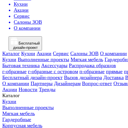
Кухни
Акции
Сервис
Салоны ЗОВ
О компании
Бесплатный
дизайн-проект
Каталог
Кухни
Акции
Сервис
Салоны ЗОВ
О компании
Кухни
Выполненные проекты
Мягкая мебель
Гардероб
Бытовая техника
Аксессуары
Распродажа образцов
г-образные
г-образные с островом
п-образные
прямые
п
Бесплатный дизайн-проект
Вызов дизайнера
Доставка
В
О компании
Партнеры
Дизайнерам
Вопрос-ответ
Отзыв
Акции
Новости
Тренды
Каталог
Кухни
Выполненные проекты
Мягкая мебель
Гардеробные
Корпусная мебель