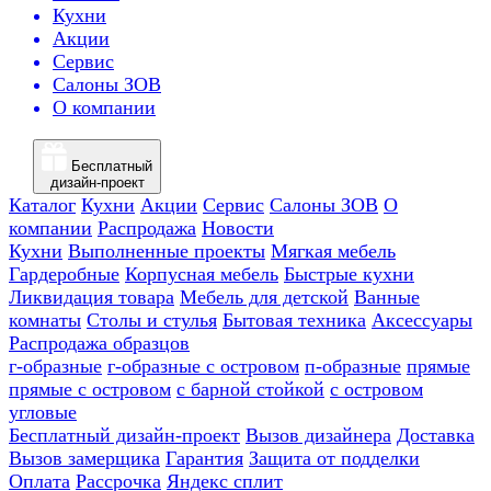
Кухни
Акции
Сервис
Салоны ЗОВ
О компании
Бесплатный
дизайн-проект
Каталог
Кухни
Акции
Сервис
Салоны ЗОВ
О
компании
Распродажа
Новости
Кухни
Выполненные проекты
Мягкая мебель
Гардеробные
Корпусная мебель
Быстрые кухни
Ликвидация товара
Мебель для детской
Ванные
комнаты
Столы и стулья
Бытовая техника
Аксессуары
Распродажа образцов
г-образные
г-образные с островом
п-образные
прямые
прямые с островом
с барной стойкой
с островом
угловые
Бесплатный дизайн-проект
Вызов дизайнера
Доставка
Вызов замерщика
Гарантия
Защита от подделки
Оплата
Рассрочка
Яндекс сплит