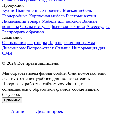
Продукция
Кухни
Выполненные проекты
Мягкая мебель
Гардеробные
Корпусная мебель
Быстрые кухни
Ликвидация товара
Мебель для детской
Ванные
комнаты
Столы и стулья
Бытовая техника
Аксессуары
Распродажа образцов
Компания
О компании
Партнеры
Партнерская программа
Дизайнерам
Вопрос-ответ
Отзывы
Информация для
СМИ
©
2026
Все права защищены.
Мы обрабатываем файлы cookie. Они помогают нам
делать этот сайт удобнее для пользователей.
Продолжая работу с сайтом zov-zhel.ru, вы
соглашаетесь с обработкой файлов cookie вашего
браузера.
Принимаю
Акции
Дизайн проект