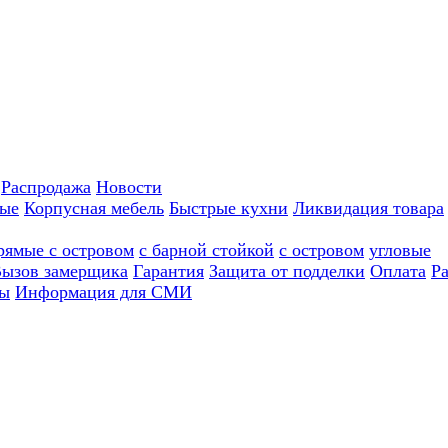
Распродажа
Новости
ные
Корпусная мебель
Быстрые кухни
Ликвидация товара
рямые с островом
с барной стойкой
с островом
угловые
ызов замерщика
Гарантия
Защита от подделки
Оплата
Р
ы
Информация для СМИ