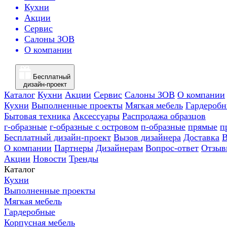
Кухни
Акции
Сервис
Салоны ЗОВ
О компании
Бесплатный
дизайн-проект
Каталог
Кухни
Акции
Сервис
Салоны ЗОВ
О компании
Кухни
Выполненные проекты
Мягкая мебель
Гардероб
Бытовая техника
Аксессуары
Распродажа образцов
г-образные
г-образные с островом
п-образные
прямые
п
Бесплатный дизайн-проект
Вызов дизайнера
Доставка
В
О компании
Партнеры
Дизайнерам
Вопрос-ответ
Отзыв
Акции
Новости
Тренды
Каталог
Кухни
Выполненные проекты
Мягкая мебель
Гардеробные
Корпусная мебель