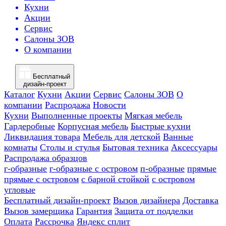
Кухни
Акции
Сервис
Салоны ЗОВ
О компании
Бесплатный
дизайн-проект
Каталог
Кухни
Акции
Сервис
Салоны ЗОВ
О
компании
Распродажа
Новости
Кухни
Выполненные проекты
Мягкая мебель
Гардеробные
Корпусная мебель
Быстрые кухни
Ликвидация товара
Мебель для детской
Ванные
комнаты
Столы и стулья
Бытовая техника
Аксессуары
Распродажа образцов
г-образные
г-образные с островом
п-образные
прямые
прямые с островом
с барной стойкой
с островом
угловые
Бесплатный дизайн-проект
Вызов дизайнера
Доставка
Вызов замерщика
Гарантия
Защита от подделки
Оплата
Рассрочка
Яндекс сплит