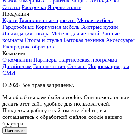
Вызов замерщика
Гарантия
Защита от подделки
Оплата
Рассрочка
Яндекс сплит
Продукция
Кухни
Выполненные проекты
Мягкая мебель
Гардеробные
Корпусная мебель
Быстрые кухни
Ликвидация товара
Мебель для детской
Ванные
комнаты
Столы и стулья
Бытовая техника
Аксессуары
Распродажа образцов
Компания
О компании
Партнеры
Партнерская программа
Дизайнерам
Вопрос-ответ
Отзывы
Информация для
СМИ
©
2026
Все права защищены.
Мы обрабатываем файлы cookie. Они помогают нам
делать этот сайт удобнее для пользователей.
Продолжая работу с сайтом zov-zhel.ru, вы
соглашаетесь с обработкой файлов cookie вашего
браузера.
Принимаю